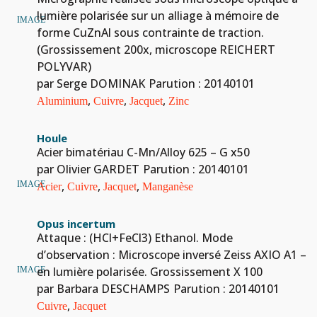
lumière polarisée sur un alliage à mémoire de
IMAGE
forme CuZnAl sous contrainte de traction.
(Grossissement 200x, microscope REICHERT
POLYVAR)
par Serge DOMINAK
Parution : 20140101
,
,
,
Aluminium
Cuivre
Jacquet
Zinc
Houle
Acier bimatériau C-Mn/Alloy 625 – G x50
par Olivier GARDET
Parution : 20140101
,
,
,
IMAGE
Acier
Cuivre
Jacquet
Manganèse
Opus incertum
Attaque : (HCl+FeCl3) Ethanol. Mode
d’observation : Microscope inversé Zeiss AXIO A1 –
en lumière polarisée. Grossissement X 100
IMAGE
par Barbara DESCHAMPS
Parution : 20140101
,
Cuivre
Jacquet