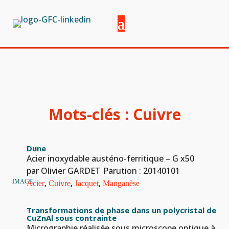
Mots-clés :
Cuivre
Dune
Acier inoxydable austéno-ferritique – G x50
par Olivier GARDET
Parution : 20140101
,
,
,
IMAGE
Acier
Cuivre
Jacquet
Manganèse
Transformations de phase dans un polycristal de
CuZnAl sous contrainte
Micrographie réalisée sous microscope optique à