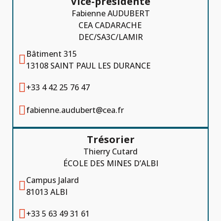
Vice-présidente
Fabienne AUDUBERT
CEA CADARACHE
DEC/SA3C/LAMIR
Bâtiment 315

13108 SAINT PAUL LES DURANCE

+33 4 42 25 76 47

fabienne.audubert@cea.fr
Trésorier
Thierry Cutard
ÉCOLE DES MINES D’ALBI
Campus Jalard

81013 ALBI

+33 5 63 49 31 61