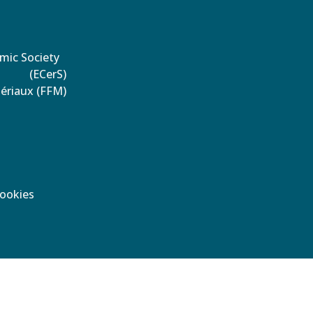
amic Society
(ECerS)
tériaux (FFM)
Cookies