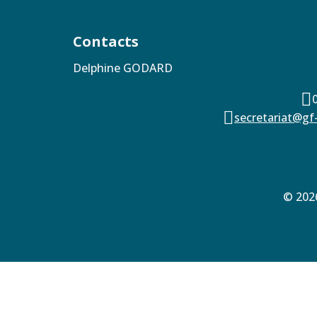
Contacts
Delphine GODARD


secretariat@gf
© 2026