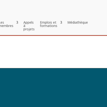
Les
Appels
Emplois et
Médiathèque
membres
à
formations
projets