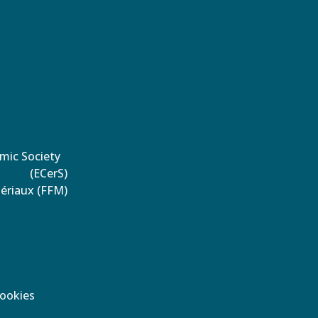
amic Society
(ECerS)
tériaux (FFM)
Cookies