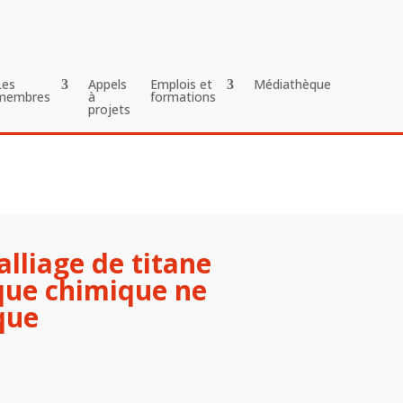
Les
Appels
Emplois et
Médiathèque
membres
à
formations
projets
lliage de titane
que chimique ne
que