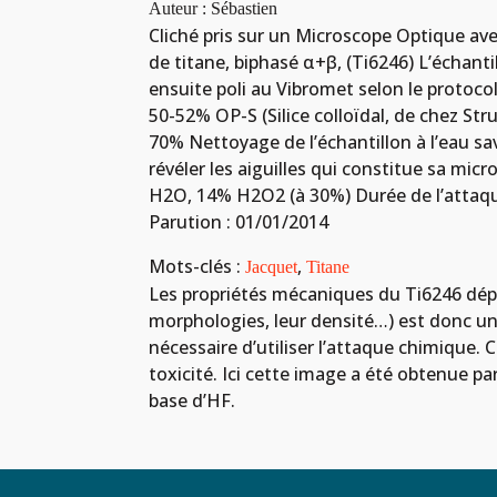
Auteur : Sébastien
Cliché pris sur un Microscope Optique ave
de titane, biphasé α+β, (Ti6246) L’échant
ensuite poli au Vibromet selon le protoco
50-52% OP-S (Silice colloïdal, de chez St
70% Nettoyage de l’échantillon à l’eau sav
révéler les aiguilles qui constitue sa mic
H2O, 14% H2O2 (à 30%) Durée de l’attaque
Parution : 01/01/2014
Mots-clés :
,
Jacquet
Titane
Les propriétés mécaniques du Ti6246 dépen
morphologies, leur densité…) est donc un p
nécessaire d’utiliser l’attaque chimique. 
toxicité. Ici cette image a été obtenue pa
base d’HF.