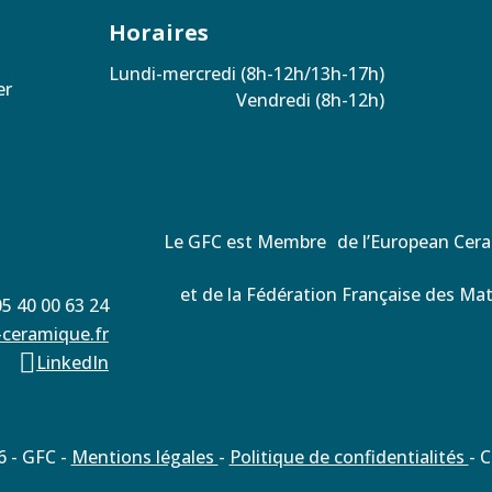
Horaires
Lundi-mercredi (8h-12h/13h-17h)
zer
Vendredi (8h-12h)
Le GFC est Membre de l’European Cer
et de la Fédération Française des Ma
05 40 00 63 24
-ceramique.fr

LinkedIn
 - GFC -
Mentions légales
-
Politique de confidentialités
- 