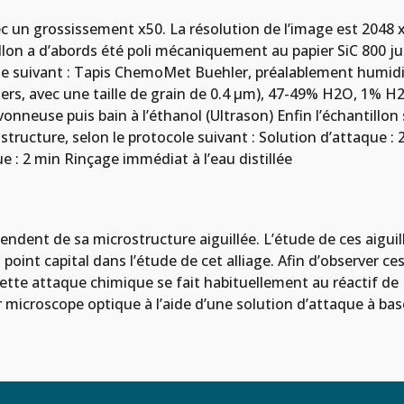
c un grossissement x50. La résolution de l’image est 2048 x 
illon a d’abords été poli mécaniquement au papier SiC 800 ju
le suivant : Tapis ChemoMet Buehler, préalablement humidifié
ruers, avec une taille de grain de 0.4 μm), 47-49% H2O, 1% H
onneuse puis bain à l’éthanol (Ultrason) Enfin l’échantillon
rostructure, selon le protocole suivant : Solution d’attaque
 : 2 min Rinçage immédiat à l’eau distillée
dent de sa microstructure aiguillée. L’étude de ces aiguille
oint capital dans l’étude de cet alliage. Afin d’observer ces 
Cette attaque chimique se fait habituellement au réactif de 
r microscope optique à l’aide d’une solution d’attaque à bas